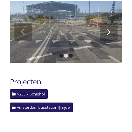
Volgende
1
2
3
Projecten
N233 – Schiphol
Amsterdam busstation IJ-zijde