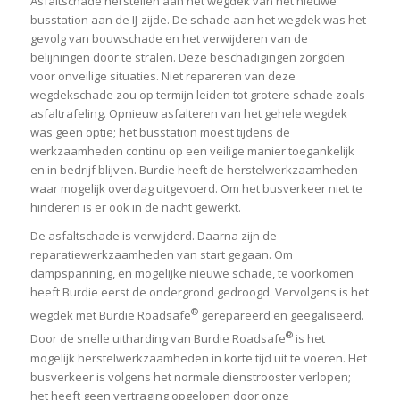
Asfaltschade herstellen aan het wegdek van het nieuwe
busstation aan de IJ-zijde. De schade aan het wegdek was het
gevolg van bouwschade en het verwijderen van de
belijningen door te stralen. Deze beschadigingen zorgden
voor onveilige situaties. Niet repareren van deze
wegdekschade zou op termijn leiden tot grotere schade zoals
asfaltrafeling. Opnieuw asfalteren van het gehele wegdek
was geen optie; het busstation moest tijdens de
werkzaamheden continu op een veilige manier toegankelijk
en in bedrijf blijven. Burdie heeft de herstelwerkzaamheden
waar mogelijk overdag uitgevoerd. Om het busverkeer niet te
hinderen is er ook in de nacht gewerkt.
De asfaltschade is verwijderd. Daarna zijn de
reparatiewerkzaamheden van start gegaan. Om
dampspanning, en mogelijke nieuwe schade, te voorkomen
heeft Burdie eerst de ondergrond gedroogd. Vervolgens is het
®
wegdek met Burdie Roadsafe
gerepareerd en geëgaliseerd.
®
Door de snelle uitharding van Burdie Roadsafe
is het
mogelijk herstelwerkzaamheden in korte tijd uit te voeren. Het
busverkeer is volgens het normale dienstrooster verlopen;
het heeft geen vertraging opgelopen door onze