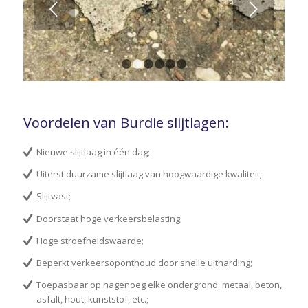
Volgende
1
2
3
4
5
6
Voordelen van Burdie slijtlagen:
Nieuwe slijtlaag in één dag;
Uiterst duurzame slijtlaag van hoogwaardige kwaliteit;
Slijtvast;
Doorstaat hoge verkeersbelasting;
Hoge stroefheidswaarde;
Beperkt verkeersoponthoud door snelle uitharding;
Toepasbaar op nagenoeg elke ondergrond: metaal, beton,
asfalt, hout, kunststof, etc.;