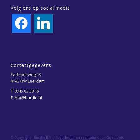
Volg ons op social media
facebook
linkedin
Contactgegevens
Techniekweg 23
4143 HW Leerdam
T
0345 63 38 15
E
info@burdie.nl
© Copyright - Burdie B.V. |
Webdesign en realisatie door Goed Volk