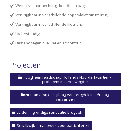
Weinig vuilaanhechting door finishlaag;
Verkrijgbaar in verschillende oppervlaktestructuren;
Verkrijgbaar in verschillende kleuren;
Uv-bestendig;
Bestand tegen olie, vet en strooizout.
Projecten
Hoogheemraadschap Hollands Noorderkwartier –
probleem met het wegdek
Numansdorp – slijtlaag van brugdek in één dag
vervangen
Leiden – grondige renovatie brugdek
Schalkwijk – maatwerk voor particulieren